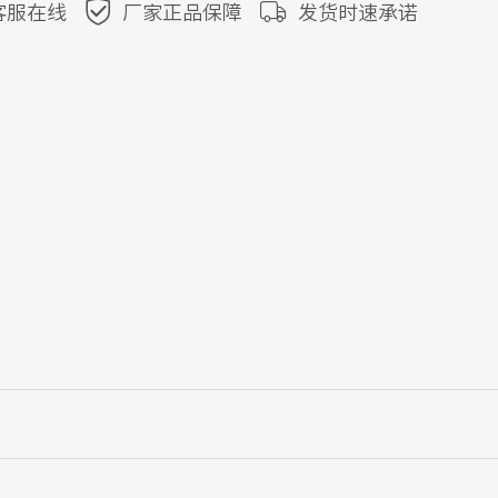
客服在线
厂家正品保障
发货时速承诺