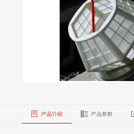
产品介绍
产品参数