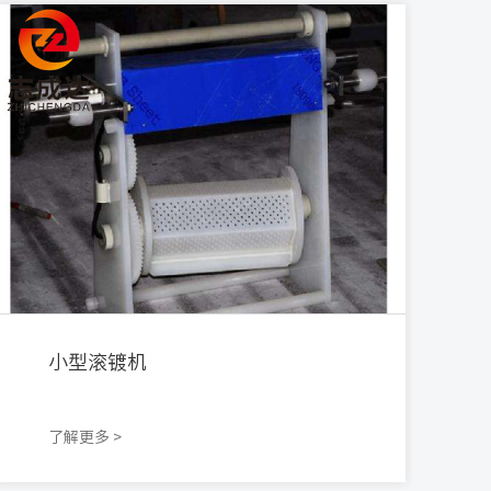
小型滚镀机
了解更多 >