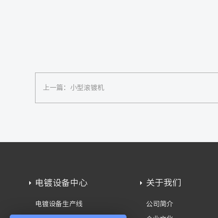
上一篇：
小型滚镀机
电镀设备中心
关于我们
电镀设备生产线
公司简介