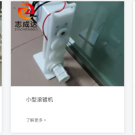
小型滚镀机
了解更多 >