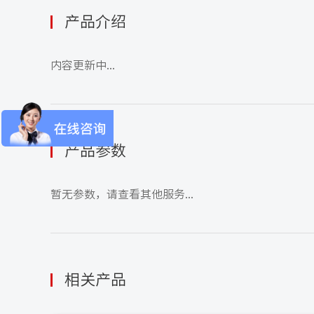
产品介绍
内容更新中...
产品参数
暂无参数，请查看其他服务...
相关产品