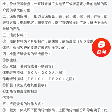
小，价格低等特点，一直以来被广大电子厂或者需要小量的电镀的客
户提供极大的方便．
二．滚镀的应用：一般适合滚镀金，银，钯，铑，镍，铜，锌等．如
表针滚镀，电阻电容，陶瓷零件，珠宝首饰等应用广泛，解决不适合
挂镀的产品．
三．滚筒材料：
①一般的材料为ＰＰ板制作，耐腐蚀，耐高温度（８０度以下）．
②也可根据客户的要求订做透明压克力的．
四．小型滚镀设备的组成部分：
①滚镀机
②药水缸（带铜管或者不锈钢管）
③电镀整流机（５０Ａ～２００Ａ之间）
④电镀过滤机（ＴＦ１０１～ＴＦ２０１之间）
⑤阳极（钛篮或者其他极板）
⑥加热管和温度控制器
⑦其他
五．滚筒设备的制作方式：
①一般为一体式即下面为转动滚筒，上面为传动部分和导电钩子；此