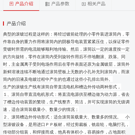
产品介绍
产品参数
相关产品
产品介绍
典型的滚镀过程是这样的：将经过镀前处理的小零件装进滚筒内，零
件靠自身的重力作用将滚筒内的阴极导电装置紧紧压住，以保证零件
受镀时所需的电流能够顺利地传输。然后，滚筒以一定的速度按一定
的方向旋转，零件在滚筒内受到旋转作用后不停地翻滚、跌落。同
时，主金属离子受到电场作用后在零件表面还原为金属镀层，滚筒外
新鲜溶液连续不断地通过滚筒壁板上无数的小孔补充到滚筒内，而滚
筒内的旧液及电镀过程中产生的也通过这些小孔排出筒外。
生产的滚镀生产线有滚筒自带直流电机和槽边外传动两种形式，
１、滚筒自带直流电机形式：将直流电源供至槽边做为动力源，省去
了槽边传动装置的繁琐，生产线整齐、简洁，并可实现滚筒的无级调
速，适合滚筒装载量小、数量少的情况；
２、滚筒槽边外传动形式：适合滚筒装载量大、数量多的情况。 小
型滚镀设备，是用进口ＰＰ板材，经过剪裁板，铣齿轮，电脑打孔，
传动部分组装，和焊接而成．他具有体积小，容易操作，占地面积